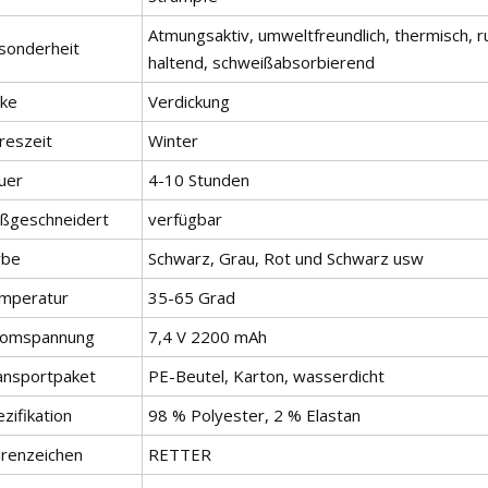
Atmungsaktiv, umweltfreundlich, thermisch, r
sonderheit
haltend, schweißabsorbierend
cke
Verdickung
reszeit
Winter
uer
4-10 Stunden
ßgeschneidert
verfügbar
rbe
Schwarz, Grau, Rot und Schwarz usw
mperatur
35-65 Grad
romspannung
7,4 V 2200 mAh
ansportpaket
PE-Beutel, Karton, wasserdicht
zifikation
98 % Polyester, 2 % Elastan
renzeichen
RETTER