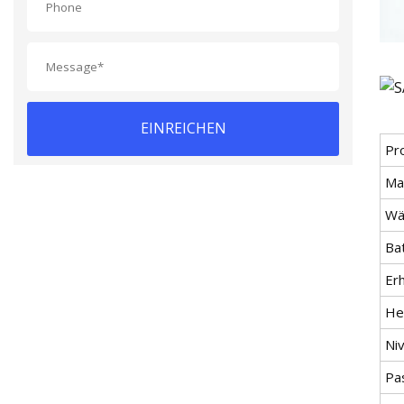
EINREICHEN
Pr
Mat
Wä
Bat
Erh
Hei
Ni
Pas