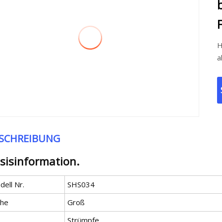
Heizmo
a
SCHREIBUNG
sisinformation.
ell Nr.
SHS034
he
Groß
Strümpfe