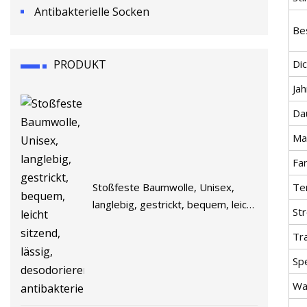
Antibakterielle Socken
Be
PRODUKT
Di
Jah
Da
Ma
Fa
Te
Stoßfeste Baumwolle, Unisex,
langlebig, gestrickt, bequem, leicht
St
sitzend, lässig, desodorierend,
Tr
antibakteriell
Spe
Wa