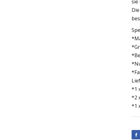
sie
Die
bes
Spe
*Ma
*Gr
*Be
*Nu
*Fa
Lie
*1 
*2 
*1 