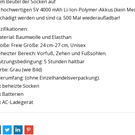
 im Beutel der Socken auf
 hochwertigen 5V 4000 mAh Li-Ion-Polymer-Akkus (kein Mem
chädigt werden und sind ca. 500 Mal wiederaufladbar!
zifikationen:
terial: Baumwolle und Elasthan
öße: Freie Größe: 24 cm-27 cm, Unisex
heizter Bereich: Vorfuß, Zehen und Fußsohlen.
tzungsbedingung: 5 Stunden haltbar
rbe: Grau (wie Bild)
ferumfang: (ohne Einzelhandelsverpackung).
x beheizte Socken
x Batterien
x AC-Ladegerät