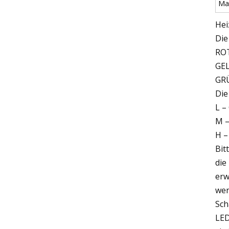
Ma
Hei
Die
ROT
GEL
GRÜ
Die
L –
M –
H –
Bit
die
erw
wen
Sch
LED