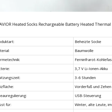
oduktart:
Beheizte Socke
erial:
Baumwolle
rmetechnik:
Ferninfrarot-Kohlefa
terie:
3,7 V Li-Ionen-Akku
itzungszeit:
3-6 Stunden
zfläche:
Vorderfuß und Zehen
veauregulierung:
USB-Steuerung
st für:
Winter, alte Leute, im