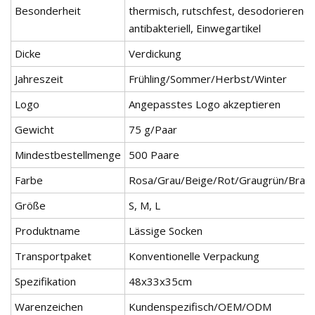
Besonderheit
thermisch, rutschfest, desodorierend,
antibakteriell, Einwegartikel
Dicke
Verdickung
Jahreszeit
Frühling/Sommer/Herbst/Winter
Logo
Angepasstes Logo akzeptieren
Gewicht
75 g/Paar
Mindestbestellmenge
500 Paare
Farbe
Rosa/Grau/Beige/Rot/Graugrün/Brau
Größe
S, M, L
Produktname
Lässige Socken
Transportpaket
Konventionelle Verpackung
Spezifikation
48x33x35cm
Warenzeichen
Kundenspezifisch/OEM/ODM