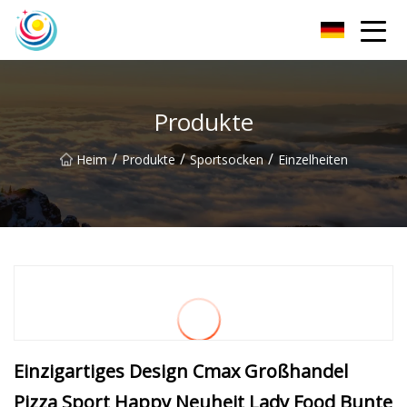
Sichuan Herrensocken Co., Ltd
Produkte
/
/
/
Heim
Produkte
Sportsocken
Einzelheiten
Einzigartiges Design Cmax Großhandel
Pizza Sport Happy Neuheit Lady Food Bunte