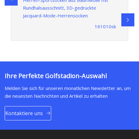
Rundhalsausschnitt, 3D-gedruckte
Jacquard-Mode-Herrensocken
161010sk
Ihre Perfekte Golfstadion-Auswahl
Melden Sie sich für unseren monatlichen Newsletter an, um
die neuesten Nachrichten und Artikel zu erhalten
Kontaktiere uns