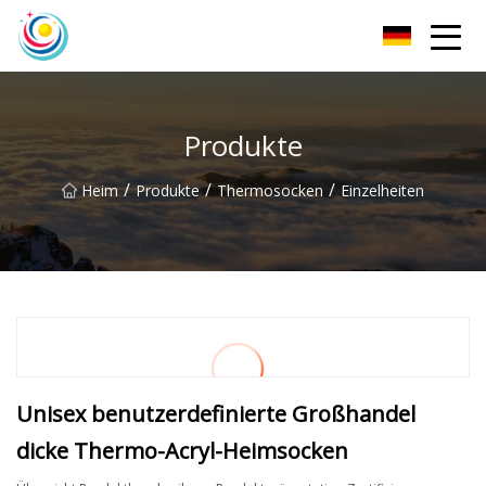
Sichuan Herrensocken Co., Ltd
Produkte
/
/
/
Heim
Produkte
Thermosocken
Einzelheiten
Unisex benutzerdefinierte Großhandel
dicke Thermo-Acryl-Heimsocken